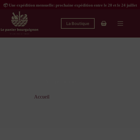
Passer
📦 Une expédition mensuelle: prochaine expédition entre le 20 et le 24 juillet
au
contenu
La Boutique
Panier
d’achat
Nos producteurs
Accueil
Nos producteurs