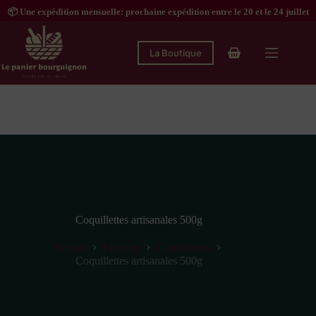
Passer
📦 Une expédition mensuelle: prochaine expédition entre le 20 et le 24 juillet
au
contenu
La Boutique
Panier
d’achat
Coquillettes artisanales 500g
Accueil
Epicerie
Condiments
Coquillettes artisanales 500g