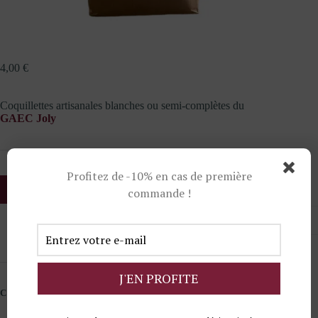
4,00
€
Coquillettes artisanales blanches ou semi-complètes du
GAEC Joly
Profitez de -10% en cas de première
Ajouter au panier
commande !
-
+
quantité de Coquillettes artisanales 500g
CATÉGORIES :
CONDIMENTS
,
EPICERIE