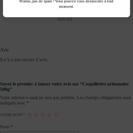
Promis, pas de spam ! Vous pouvez vous désinscrire à tout
moment.
Avis (0)
Avis
Il n’y a pas encore d’avis.
Soyez le premier à laisser votre avis sur “Coquillettes artisanales
500g”
Votre adresse e-mail ne sera pas publiée.
Les champs obligatoires sont
indiqués avec
*
VOTRE NOTE
*
Nom
*